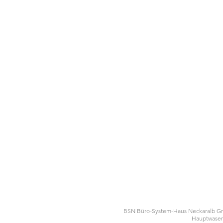
BSN Büro-System-Haus Neckaralb 
Hauptwasen