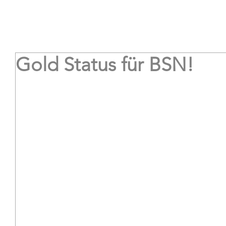
Wir
News
Copyshop
Coffee Team
Ser
Gold Status für BSN!