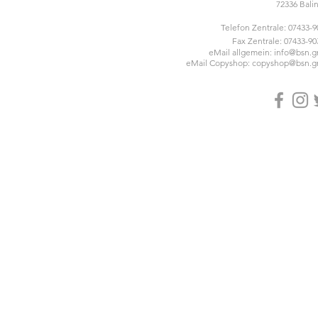
72336 Bali
Telefon Zentrale: 07433-
Fax Zentrale: 07433-90
eMail allgemein:
info@bsn.
eMail Copyshop:
copyshop@bsn.