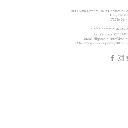
BSN Büro-System-Haus Neckaralb 
Hauptwasen
72336 Bali
Telefon Zentrale: 07433-
Fax Zentrale: 07433-90
eMail allgemein:
info@bsn.
eMail Copyshop:
copyshop@bsn.