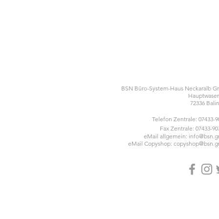
BSN Büro-System-Haus Neckaralb 
Hauptwasen
72336 Bali
Telefon Zentrale: 07433-
Fax Zentrale: 07433-90
eMail allgemein:
info@bsn.
eMail Copyshop:
copyshop@bsn.