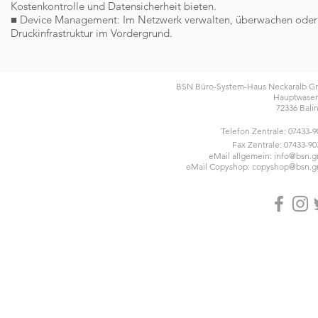
Kostenkontrolle und Datensicherheit bieten.
■ Device Management: Im Netzwerk verwalten, überwachen oder ko
Druckinfrastruktur im Vordergrund.
BSN Büro-System-Haus Neckaralb 
Hauptwasen
72336 Bali
Telefon Zentrale: 07433-
Fax Zentrale: 07433-90
eMail allgemein:
info@bsn.
eMail Copyshop:
copyshop@bsn.