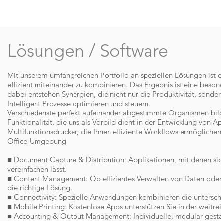
Wir
News
Copyshop
Coffee Team
Ser
Lösungen / Software
Mit unserem umfangreichen Portfolio an speziellen Lösungen ist
effizient miteinander zu kombinieren. Das Ergebnis ist eine beso
dabei entstehen Synergien, die nicht nur die Produktivität, sond
Intelligent Prozesse optimieren und steuern.
Verschiedenste perfekt aufeinander abgestimmte Organismen bild
Funktionalität, die uns als Vorbild dient in der Entwicklung von
Multifunktionsdrucker, die Ihnen effiziente Workflows ermöglichen
Office-Umgebung
■ Document Capture & Distribution: Applikationen, mit denen s
vereinfachen lässt.
■ Content Management: Ob effizientes Verwalten von Daten ode
die richtige Lösung.
■ Connectivity: Spezielle Anwendungen kombinieren die untersch
■ Mobile Printing: Kostenlose Apps unterstützen Sie in der weitr
■ Accounting & Output Management: Individuelle, modular gestal