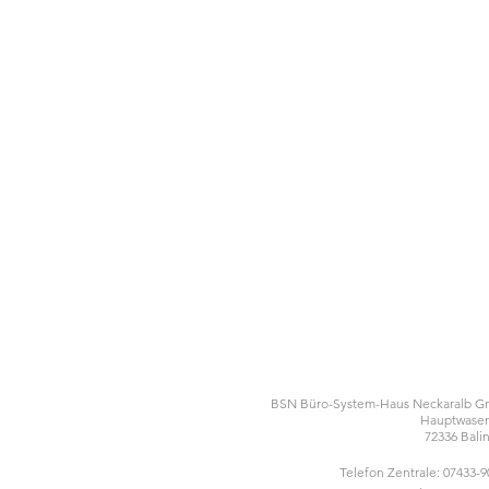
BSN Büro-System-Haus Neckaralb 
Hauptwasen
72336 Bali
Telefon Zentrale: 07433-