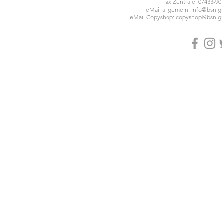
Fax Zentrale: 07433-90
eMail allgemein:
info@bsn.
eMail Copyshop:
copyshop@bsn.