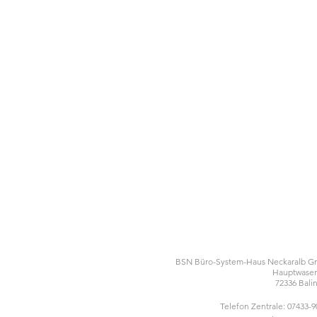
BSN Büro-System-Haus Neckaralb 
Hauptwasen
72336 Bali
Telefon Zentrale: 07433-