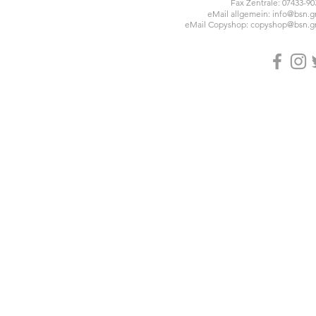
Fax Zentrale: 07433-90
eMail allgemein:
info@bsn.
eMail Copyshop:
copyshop@bsn.